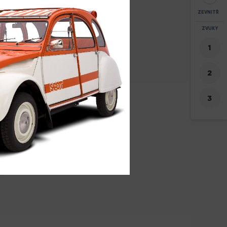
ZEVNITŘ
ZOOM
ZVUKY
+
-
8