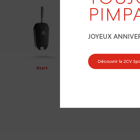
PIMP
JOYEUX ANNIVE
Découvrir la 2CV Sp
Start